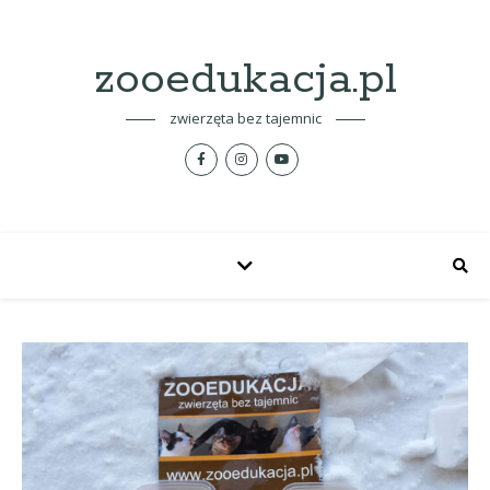
zooedukacja.pl
zwierzęta bez tajemnic