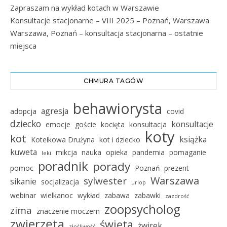
Zapraszam na wykład kotach w Warszawie
Konsultacje stacjonarne – VIII 2025 – Poznań, Warszawa
Warszawa, Poznań – konsultacja stacjonarna – ostatnie
miejsca
CHMURA TAGÓW
behawiorysta
agresja
adopcja
covid
dziecko
konsultacje
emocje
goście
kocięta
konsultacja
koty
kot
książka
Kotełkowa Drużyna
kot i dziecko
kuweta
mikcja
nauka
opieka
pandemia
pomaganie
leki
poradnik
porady
pomoc
Poznań
prezent
Warszawa
sylwester
sikanie
socjalizacja
urlop
webinar
wielkanoc
wykład
zabawa
zabawki
zazdrość
zoopsycholog
zima
znaczenie moczem
zwierzęta
święta
żwirek
złośliwość