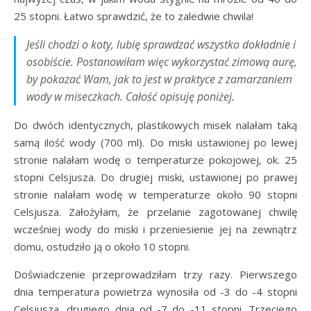
25 stopni. Łatwo sprawdzić, że to zaledwie chwila!
Jeśli chodzi o koty, lubię sprawdzać wszystko dokładnie i
osobiście. Postanowiłam więc wykorzystać zimową aurę,
by pokazać Wam, jak to jest w praktyce z zamarzaniem
wody w miseczkach. Całość opisuję poniżej.
Do dwóch identycznych, plastikowych misek nalałam taką
samą ilość wody (700 ml). Do miski ustawionej po lewej
stronie nalałam wodę o temperaturze pokojowej, ok. 25
stopni Celsjusza. Do drugiej miski, ustawionej po prawej
stronie nalałam wodę w temperaturze około 90 stopni
Celsjusza. Założyłam, że przelanie zagotowanej chwilę
wcześniej wody do miski i przeniesienie jej na zewnątrz
domu, ostudziło ją o około 10 stopni.
Doświadczenie przeprowadziłam trzy razy. Pierwszego
dnia temperatura powietrza wynosiła od -3 do -4 stopni
Celsjusza, drugiego dnia od -7 do -11 stopni. Trzeciego