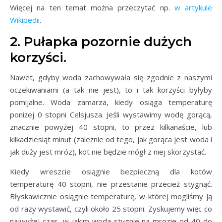
Więcej na ten temat można przeczytać np.
w artykule
Wikipedii
.
2. Pułapka pozornie dużych
korzyści.
Nawet, gdyby woda zachowywała się zgodnie z naszymi
oczekiwaniami (a tak nie jest), to i tak korzyści byłyby
pomijalne. Woda zamarza, kiedy osiąga temperaturę
poniżej 0 stopni Celsjusza. Jeśli wystawimy wodę gorącą,
znacznie powyżej 40 stopni, to przez kilkanaście, lub
kilkadziesiąt minut (zależnie od tego, jak gorąca jest woda i
jak duży jest mróz), kot nie będzie mógł z niej skorzystać.
Kiedy wreszcie osiągnie bezpieczną dla kotów
temperaturę 40 stopni, nie przestanie przecież stygnąć.
Błyskawicznie osiągnie temperaturę, w której mogliśmy ją
od razy wystawić, czyli około 25 stopni. Zyskujemy więc co
najwyżej czas, w jakim woda stygnie na mrozie od 40 do