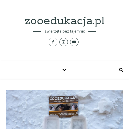
zooedukacja.pl
zwierzęta bez tajemnic