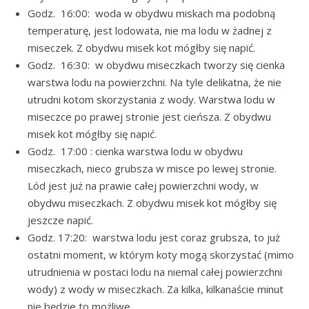
Godz. 16:00: woda w obydwu miskach ma podobną
temperaturę, jest lodowata, nie ma lodu w żadnej z
miseczek. Z obydwu misek kot mógłby się napić.
Godz. 16:30: w obydwu miseczkach tworzy się cienka
warstwa lodu na powierzchni. Na tyle delikatna, że nie
utrudni kotom skorzystania z wody. Warstwa lodu w
miseczce po prawej stronie jest cieńsza. Z obydwu
misek kot mógłby się napić.
Godz. 17:00 : cienka warstwa lodu w obydwu
miseczkach, nieco grubsza w misce po lewej stronie.
Lód jest już na prawie całej powierzchni wody, w
obydwu miseczkach. Z obydwu misek kot mógłby się
jeszcze napić.
Godz. 17:20: warstwa lodu jest coraz grubsza, to już
ostatni moment, w którym koty mogą skorzystać (mimo
utrudnienia w postaci lodu na niemal całej powierzchni
wody) z wody w miseczkach. Za kilka, kilkanaście minut
nie będzie to możliwe.