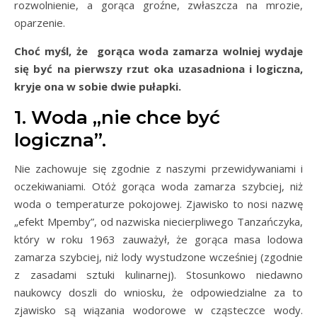
rozwolnienie, a gorąca groźne, zwłaszcza na mrozie,
oparzenie.
Choć myśl, że gorąca woda zamarza wolniej wydaje
się być na pierwszy rzut oka uzasadniona i logiczna,
kryje ona w sobie dwie pułapki.
1. Woda „nie chce być
logiczna”.
Nie zachowuje się zgodnie z naszymi przewidywaniami i
oczekiwaniami. Otóż gorąca woda zamarza szybciej, niż
woda o temperaturze pokojowej. Zjawisko to nosi nazwę
„efekt Mpemby”, od nazwiska niecierpliwego Tanzańczyka,
który w roku 1963 zauważył, że gorąca masa lodowa
zamarza szybciej, niż lody wystudzone wcześniej (zgodnie
z zasadami sztuki kulinarnej). Stosunkowo niedawno
naukowcy doszli do wniosku, że odpowiedzialne za to
zjawisko są wiązania wodorowe w cząsteczce wody.