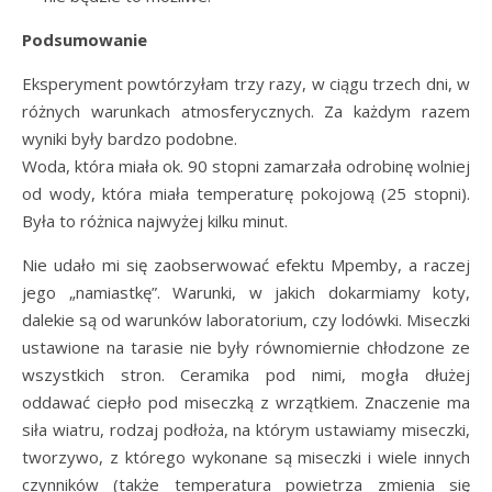
Podsumowanie
Eksperyment powtórzyłam trzy razy, w ciągu trzech dni, w
różnych warunkach atmosferycznych. Za każdym razem
wyniki były bardzo podobne.
Woda, która miała ok. 90 stopni zamarzała odrobinę wolniej
od wody, która miała temperaturę pokojową (25 stopni).
Była to różnica najwyżej kilku minut.
Nie udało mi się zaobserwować efektu Mpemby, a raczej
jego „namiastkę”. Warunki, w jakich dokarmiamy koty,
dalekie są od warunków laboratorium, czy lodówki. Miseczki
ustawione na tarasie nie były równomiernie chłodzone ze
wszystkich stron. Ceramika pod nimi, mogła dłużej
oddawać ciepło pod miseczką z wrzątkiem. Znaczenie ma
siła wiatru, rodzaj podłoża, na którym ustawiamy miseczki,
tworzywo, z którego wykonane są miseczki i wiele innych
czynników (także temperatura powietrza zmienia się