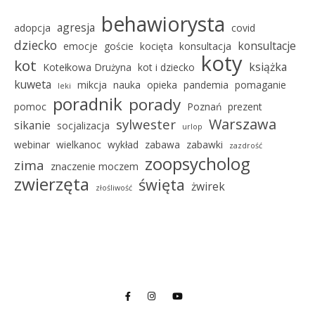
behawiorysta
agresja
adopcja
covid
dziecko
konsultacje
emocje
goście
kocięta
konsultacja
koty
kot
książka
Kotełkowa Drużyna
kot i dziecko
kuweta
mikcja
nauka
opieka
pandemia
pomaganie
leki
poradnik
porady
pomoc
Poznań
prezent
Warszawa
sylwester
sikanie
socjalizacja
urlop
webinar
wielkanoc
wykład
zabawa
zabawki
zazdrość
zoopsycholog
zima
znaczenie moczem
zwierzęta
święta
żwirek
złośliwość