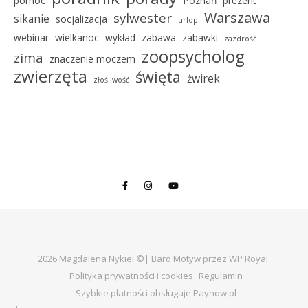
pomoc
Poznań
prezent
Warszawa
sylwester
sikanie
socjalizacja
urlop
webinar
wielkanoc
wykład
zabawa
zabawki
zazdrość
zoopsycholog
zima
znaczenie moczem
zwierzęta
święta
żwirek
złośliwość
2026 Magdalena Nykiel ©|
Bard Motyw przez
WP Royal
.
Polityka prywatności i cookies
Regulamin
Szybkie płatności obsługuje Paynow.pl