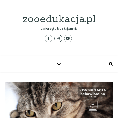
zooedukacja.pl
zwierzęta bez tajemnic