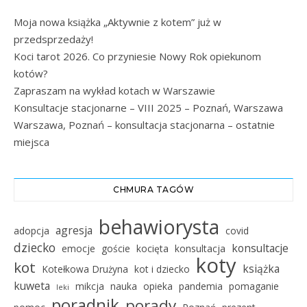
Moja nowa książka „Aktywnie z kotem” już w
przedsprzedaży!
Koci tarot 2026. Co przyniesie Nowy Rok opiekunom
kotów?
Zapraszam na wykład kotach w Warszawie
Konsultacje stacjonarne – VIII 2025 – Poznań, Warszawa
Warszawa, Poznań – konsultacja stacjonarna – ostatnie
miejsca
CHMURA TAGÓW
behawiorysta
agresja
adopcja
covid
dziecko
konsultacje
emocje
goście
kocięta
konsultacja
koty
kot
książka
Kotełkowa Drużyna
kot i dziecko
kuweta
mikcja
nauka
opieka
pandemia
pomaganie
leki
poradnik
porady