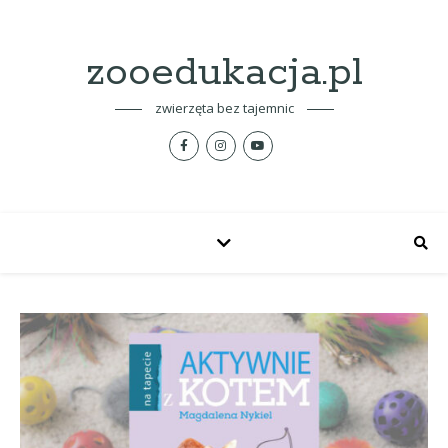
zooedukacja.pl
zwierzęta bez tajemnic