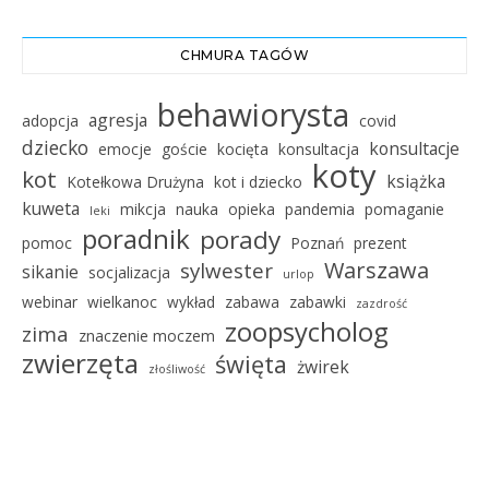
CHMURA TAGÓW
behawiorysta
agresja
adopcja
covid
dziecko
konsultacje
emocje
goście
kocięta
konsultacja
koty
kot
książka
Kotełkowa Drużyna
kot i dziecko
kuweta
mikcja
nauka
opieka
pandemia
pomaganie
leki
poradnik
porady
pomoc
Poznań
prezent
Warszawa
sylwester
sikanie
socjalizacja
urlop
webinar
wielkanoc
wykład
zabawa
zabawki
zazdrość
zoopsycholog
zima
znaczenie moczem
zwierzęta
święta
żwirek
złośliwość