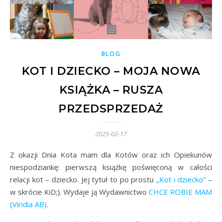
BLOG
KOT I DZIECKO – MOJA NOWA
KSIĄŻKA – RUSZA
PRZEDSPRZEDAŻ
2025-02-17
Z okazji Dnia Kota mam dla Kotów oraz ich Opiekunów
niespodziankę: pierwszą książkę poświęconą w całości
relacji kot – dziecko. Jej tytuł to po prostu
„Kot i dziecko”
–
w skrócie KiD;). Wydaje ją Wydawnictwo
CHCE ROBIE MAM
(Viridia AB)
.