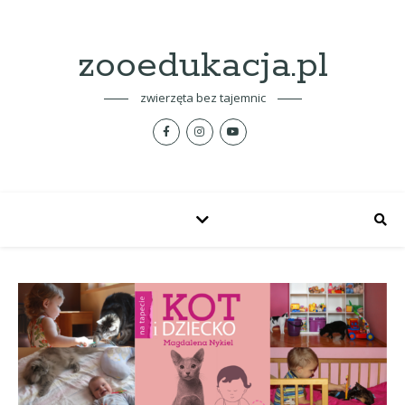
zooedukacja.pl
zwierzęta bez tajemnic