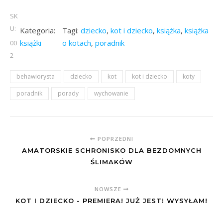
SK
U:
Kategoria:
Tagi:
dziecko
, 
kot i dziecko
, 
książka
, 
książka
książki
o kotach
, 
poradnik
00
2
behawiorysta
dziecko
kot
kot i dziecko
koty
poradnik
porady
wychowanie
POPRZEDNI
AMATORSKIE SCHRONISKO DLA BEZDOMNYCH
ŚLIMAKÓW
NOWSZE
KOT I DZIECKO - PREMIERA! JUŻ JEST! WYSYŁAM!