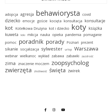
behawiorysta
agresja
adopcja
covid
dziecko
konsultacje
emocje
goście
kocięta
konsultacja
koty
kot
książka
Kotełkowa Drużyna
kot i dziecko
kuweta
mikcja
nauka
opieka
pandemia
pomaganie
leki
poradnik
porady
pomoc
Poznań
prezent
Warszawa
sylwester
sikanie
socjalizacja
urlop
webinar
wielkanoc
wykład
zabawa
zabawki
zazdrość
zoopsycholog
zima
znaczenie moczem
zwierzęta
święta
żwirek
złośliwość