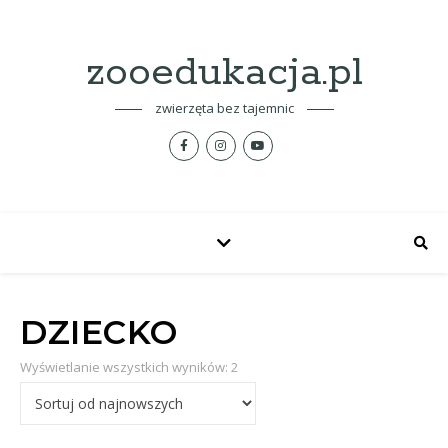
zooedukacja.pl
zwierzęta bez tajemnic
DZIECKO
Posortowane według najnowszyc
Wyświetlanie wszystkich wyników: 2