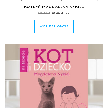
KOTEM” MAGDALENA NYKIEL
Pierwotna cena wynosiła: 109.90 zł.
Aktualna cena wynosi: 99.00 zł.
109.90
zł
99.00
zł
z VAT
Ten produkt ma wiel
WYBIERZ OPCJE