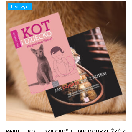
Promocja!
PAKIET „KOT I DZIECKO” + „JAK DOBRZE ŻYĆ Z