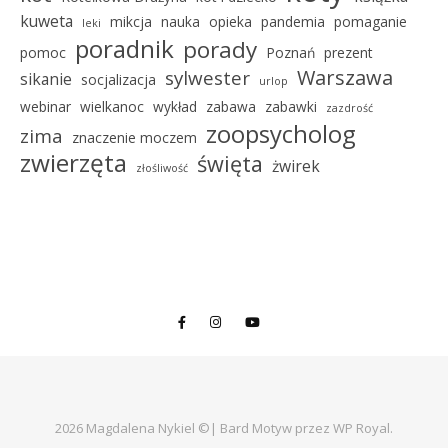
kuweta
mikcja
nauka
opieka
pandemia
pomaganie
leki
poradnik
porady
pomoc
Poznań
prezent
Warszawa
sylwester
sikanie
socjalizacja
urlop
webinar
wielkanoc
wykład
zabawa
zabawki
zazdrość
zoopsycholog
zima
znaczenie moczem
zwierzęta
święta
żwirek
złośliwość
2026 Magdalena Nykiel ©|
Bard Motyw przez
WP Royal
.