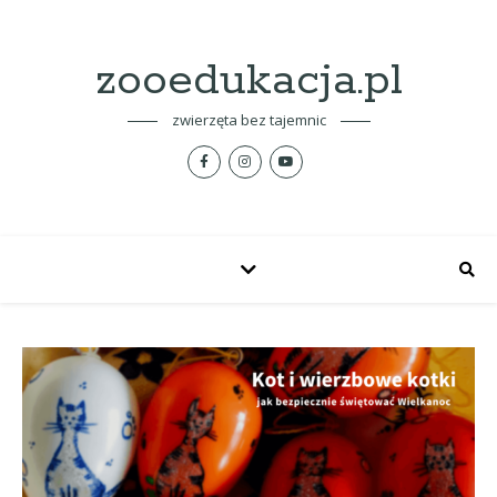
zooedukacja.pl
zwierzęta bez tajemnic