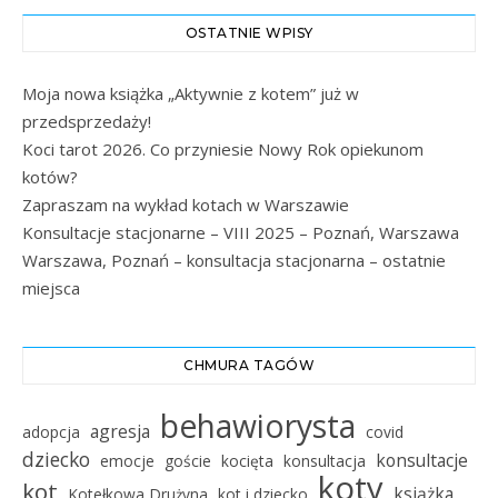
OSTATNIE WPISY
Moja nowa książka „Aktywnie z kotem” już w
przedsprzedaży!
Koci tarot 2026. Co przyniesie Nowy Rok opiekunom
kotów?
Zapraszam na wykład kotach w Warszawie
Konsultacje stacjonarne – VIII 2025 – Poznań, Warszawa
Warszawa, Poznań – konsultacja stacjonarna – ostatnie
miejsca
CHMURA TAGÓW
behawiorysta
agresja
adopcja
covid
dziecko
konsultacje
emocje
goście
kocięta
konsultacja
koty
kot
książka
Kotełkowa Drużyna
kot i dziecko