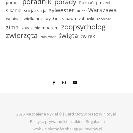
poradnik
porady
pomoc
Poznań
prezent
Warszawa
sylwester
sikanie
socjalizacja
urlop
webinar
wielkanoc
wykład
zabawa
zabawki
zazdrość
zoopsycholog
zima
znaczenie moczem
zwierzęta
święta
żwirek
złośliwość
2026 Magdalena Nykiel ©|
Bard Motyw przez
WP Royal
.
Polityka prywatności i cookies
Regulamin
Szybkie płatności obsługuje Paynow.pl