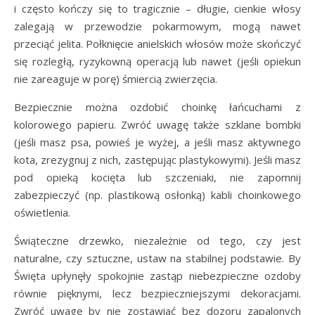
i często kończy się to tragicznie – długie, cienkie włosy
zalegają w przewodzie pokarmowym, mogą nawet
przeciąć jelita. Połknięcie anielskich włosów może skończyć
się rozległą, ryzykowną operacją lub nawet (jeśli opiekun
nie zareaguje w porę) śmiercią zwierzęcia.
Bezpiecznie można ozdobić choinkę łańcuchami z
kolorowego papieru. Zwróć uwagę także szklane bombki
(jeśli masz psa, powieś je wyżej, a jeśli masz aktywnego
kota, zrezygnuj z nich, zastępując plastykowymi). Jeśli masz
pod opieką kocięta lub szczeniaki, nie zapomnij
zabezpieczyć (np. plastikową osłonką) kabli choinkowego
oświetlenia.
Świąteczne drzewko, niezależnie od tego, czy jest
naturalne, czy sztuczne, ustaw na stabilnej podstawie. By
Święta upłynęły spokojnie zastąp niebezpieczne ozdoby
równie pięknymi, lecz bezpieczniejszymi dekoracjami.
Zwróć uwagę by nie zostawiać bez dozoru zapalonych