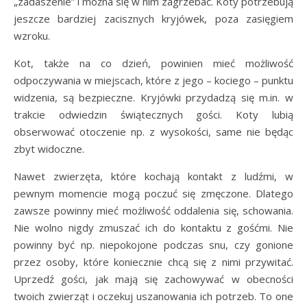
„zadaszenie” i można się w nim zagrzebać. Koty potrzebują
jeszcze bardziej zacisznych kryjówek, poza zasięgiem
wzroku.
Kot, także na co dzień, powinien mieć możliwość
odpoczywania w miejscach, które z jego – kociego – punktu
widzenia, są bezpieczne. Kryjówki przydadzą się m.in. w
trakcie odwiedzin świątecznych gości. Koty lubią
obserwować otoczenie np. z wysokości, same nie będąc
zbyt widoczne.
Nawet zwierzęta, które kochają kontakt z ludźmi, w
pewnym momencie mogą poczuć się zmęczone. Dlatego
zawsze powinny mieć możliwość oddalenia się, schowania.
Nie wolno nigdy zmuszać ich do kontaktu z gośćmi. Nie
powinny być np. niepokojone podczas snu, czy gonione
przez osoby, które koniecznie chcą się z nimi przywitać.
Uprzedź gości, jak mają się zachowywać w obecności
twoich zwierząt i oczekuj uszanowania ich potrzeb. To one