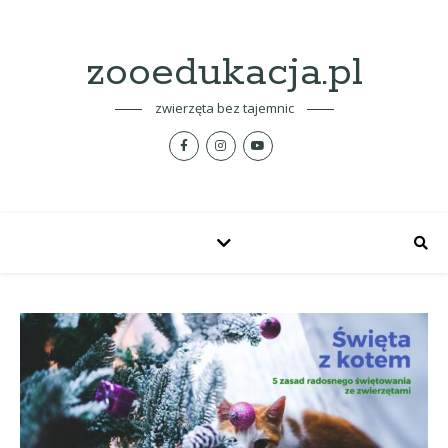
zooedukacja.pl
zwierzęta bez tajemnic