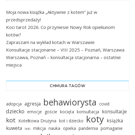
Moja nowa książka „Aktywnie z kotem” już w
przedsprzedaży!
Koci tarot 2026. Co przyniesie Nowy Rok opiekunom
kotów?
Zapraszam na wykład kotach w Warszawie
Konsultacje stacjonarne – VIII 2025 – Poznań, Warszawa
Warszawa, Poznań – konsultacja stacjonarna – ostatnie
miejsca
CHMURA TAGÓW
behawiorysta
agresja
adopcja
covid
dziecko
konsultacje
emocje
goście
kocięta
konsultacja
koty
kot
książka
Kotełkowa Drużyna
kot i dziecko
kuweta
mikcja
nauka
opieka
pandemia
pomaganie
leki