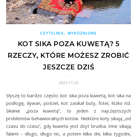
,
CZYTELNIA
WYRÓŻNIONE
KOT SIKA POZA KUWETĄ? 5
RZECZY, KTÓRE MOŻESZ ZROBIĆ
JESZCZE DZIŚ
2023-11-23
Słyszę to bardzo często: kot sika poza kuwetą, kot sika na
podłogę, dywan, pościel, kot zasikał buty, fotel, łóżko itd.
Sikanie „poza kuwetą”, to jeden z najczęstszych
problemów behawioralnych kotów. Niektóre koty sikają „od
czasu do czasu”, gdy kuweta jest zbyt brudna. Inne sikają
falami – długo, długo nic, a potem kilka dni, kilka tygodni,