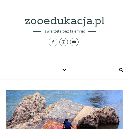
zooedukacja.pl
zwierzęta bez tajemnic