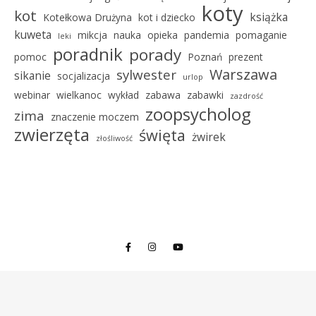
koty
kot
książka
Kotełkowa Drużyna
kot i dziecko
kuweta
mikcja
nauka
opieka
pandemia
pomaganie
leki
poradnik
porady
pomoc
Poznań
prezent
Warszawa
sylwester
sikanie
socjalizacja
urlop
webinar
wielkanoc
wykład
zabawa
zabawki
zazdrość
zoopsycholog
zima
znaczenie moczem
zwierzęta
święta
żwirek
złośliwość