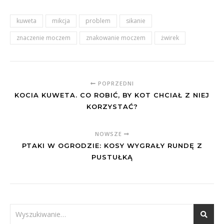
kuweta
mikcja
problem
sikanie
znaczenie moczem
znakowanie moczem
żwirek
POPRZEDNI
KOCIA KUWETA. CO ROBIĆ, BY KOT CHCIAŁ Z NIEJ
KORZYSTAĆ?
NOWSZE
PTAKI W OGRODZIE: KOSY WYGRAŁY RUNDĘ Z
PUSTUŁKĄ