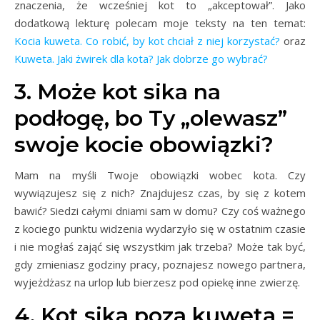
znaczenia, że wcześniej kot to „akceptował”. Jako
dodatkową lekturę polecam moje teksty na ten temat:
Kocia kuweta. Co robić, by kot chciał z niej korzystać?
oraz
Kuweta. Jaki żwirek dla kota? Jak dobrze go wybrać?
3. Może kot sika na
podłogę, bo Ty „olewasz”
swoje kocie obowiązki?
Mam na myśli Twoje obowiązki wobec kota. Czy
wywiązujesz się z nich? Znajdujesz czas, by się z kotem
bawić? Siedzi całymi dniami sam w domu? Czy coś ważnego
z kociego punktu widzenia wydarzyło się w ostatnim czasie
i nie mogłaś zająć się wszystkim jak trzeba? Może tak być,
gdy zmieniasz godziny pracy, poznajesz nowego partnera,
wyjeżdżasz na urlop lub bierzesz pod opiekę inne zwierzę.
4. Kot sika poza kuwetą =