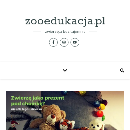
zooedukacja.pl
zwierzęta bez tajemnic