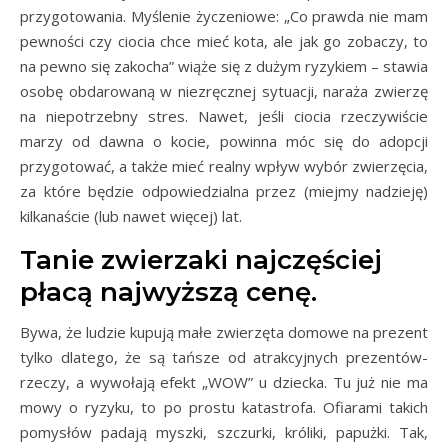
przygotowania. Myślenie życzeniowe: „Co prawda nie mam
pewności czy ciocia chce mieć kota, ale jak go zobaczy, to
na pewno się zakocha” wiąże się z dużym ryzykiem – stawia
osobę obdarowaną w niezręcznej sytuacji, naraża zwierzę
na niepotrzebny stres. Nawet, jeśli ciocia rzeczywiście
marzy od dawna o kocie, powinna móc się do adopcji
przygotować, a także mieć realny wpływ wybór zwierzęcia,
za które będzie odpowiedzialna przez (miejmy nadzieję)
kilkanaście (lub nawet więcej) lat.
Tanie zwierzaki najczęściej
płacą najwyższą cenę.
Bywa, że ludzie kupują małe zwierzęta domowe na prezent
tylko dlatego, że są tańsze od atrakcyjnych prezentów-
rzeczy, a wywołają efekt „WOW” u dziecka. Tu już nie ma
mowy o ryzyku, to po prostu katastrofa. Ofiarami takich
pomysłów padają myszki, szczurki, króliki, papużki. Tak,