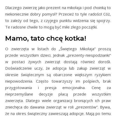
Dlaczego zwierzę jako prezent na mikołaja i pod choinką to
niekoniecznie dobry pomysł? Przecież to tyle radości! Cóż,
to zależy od tego, z czyjego punktu widzenia się spojrzy.
Te radosne chwile to mogą być miłe złego początki.
Mamo, tato chcę kotka!
O zwierzęta w listach do „Świętego Mikołaja” proszą
przede wszystkim dzieci. Jednak „prezenty-niespodzianki”
w postaci żywych zwierząt dostają również dorośli.
Doświadczenie uczy, że adopcja lub zakup zwierząt w
okresie świątecznym są obarczone większym ryzykiem
niepowodzenia. Często towarzyszy im pośpiech, brak
przygotowania i presja emocjonalna. Cenę za
nieprzemyślane decyzje płacą przede wszystkim
zwierzęta. Dlatego wiele organizacji broniących ich praw
zniechęca do dawania zwierząt w roli „prezentów”. Bywa,
że na okres świąteczny zawieszają adopcje. Mają po temu