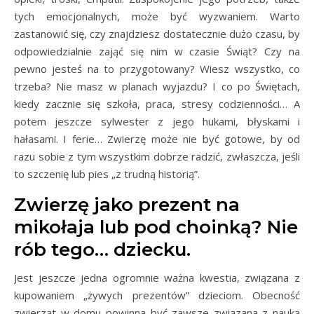
tych emocjonalnych, może być wyzwaniem. Warto
zastanowić się, czy znajdziesz dostatecznie dużo czasu, by
odpowiedzialnie zająć się nim w czasie Świąt? Czy na
pewno jesteś na to przygotowany? Wiesz wszystko, co
trzeba? Nie masz w planach wyjazdu? I co po Świętach,
kiedy zacznie się szkoła, praca, stresy codzienności… A
potem jeszcze sylwester z jego hukami, błyskami i
hałasami. I ferie… Zwierzę może nie być gotowe, by od
razu sobie z tym wszystkim dobrze radzić, zwłaszcza, jeśli
to szczenię lub pies „z trudną historią”.
Zwierzę jako prezent na
mikołaja lub pod choinką? Nie
rób tego… dziecku.
Jest jeszcze jedna ogromnie ważna kwestia, związana z
kupowaniem „żywych prezentów” dzieciom. Obecność
zwierząt w domu powinna być zawsze związana z nauką