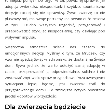
to kiepski pomysł. Do tego, w tak poważnej sprawie, jak
adopcja zwierzaka, niespodzianki i szybkie, spontaniczne
decyzje raczej się nie sprawdzą. Żywe zwierzę to nie
pluszowy miś, ma swoje potrzeby i na pewno dużo zmienia
w życiu. Trudno wszystko uzgodnić, przygotować i
przeprowadzić szykując niespodziankę, czy działając pod
wpływem impulsu.
Świąteczna atmosfera skłania nas czasem do
emocjonalnych decyzji. Myślimy o tym, że Mruczek, czy
Azor nie spędzą Świąt w schronisku, że dostaną na Święta
dom. Bywa jednak, że warto odłożyć samą adopcję w
czasie, przeprowadzić ją odpowiedzialnie, solidnie i nie
zostawiać zbyt wielu spraw przypadkowi. Poza awaryjnymi
sytuacjami, lepiej będzie, jeśli zwierzak trafi do
przygotowanego domu. To zmniejsza ryzyko powstania
jakichś kłopotów w przyszłości.
Dla zwierzęcia będziecie