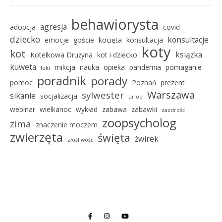
behawiorysta
agresja
adopcja
covid
dziecko
konsultacje
emocje
goście
kocięta
konsultacja
koty
kot
książka
Kotełkowa Drużyna
kot i dziecko
kuweta
mikcja
nauka
opieka
pandemia
pomaganie
leki
poradnik
porady
pomoc
Poznań
prezent
Warszawa
sylwester
sikanie
socjalizacja
urlop
webinar
wielkanoc
wykład
zabawa
zabawki
zazdrość
zoopsycholog
zima
znaczenie moczem
zwierzęta
święta
żwirek
złośliwość