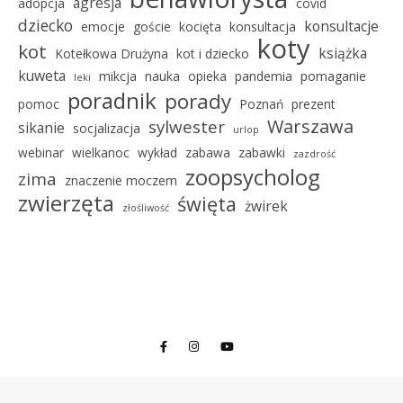
agresja
adopcja
covid
dziecko
konsultacje
emocje
goście
kocięta
konsultacja
koty
kot
książka
Kotełkowa Drużyna
kot i dziecko
kuweta
mikcja
nauka
opieka
pandemia
pomaganie
leki
poradnik
porady
pomoc
Poznań
prezent
Warszawa
sylwester
sikanie
socjalizacja
urlop
webinar
wielkanoc
wykład
zabawa
zabawki
zazdrość
zoopsycholog
zima
znaczenie moczem
zwierzęta
święta
żwirek
złośliwość