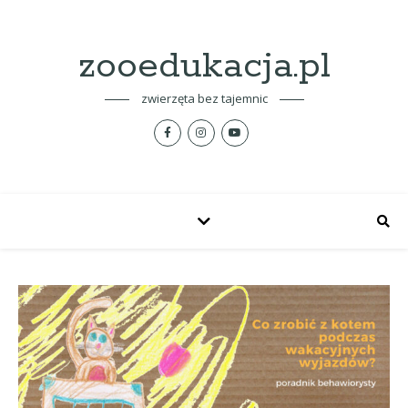
zooedukacja.pl
zwierzęta bez tajemnic