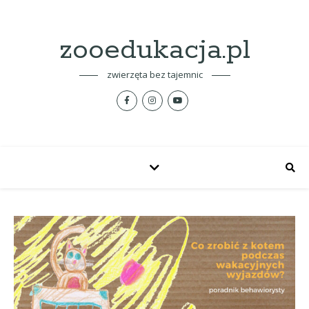
zooedukacja.pl
zwierzęta bez tajemnic