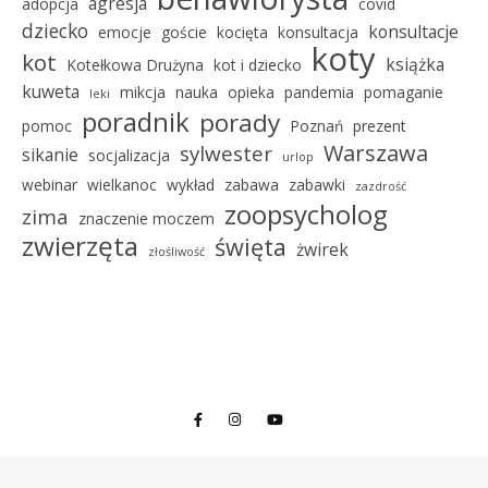
agresja
adopcja
covid
dziecko
konsultacje
emocje
goście
kocięta
konsultacja
koty
kot
książka
Kotełkowa Drużyna
kot i dziecko
kuweta
mikcja
nauka
opieka
pandemia
pomaganie
leki
poradnik
porady
pomoc
Poznań
prezent
Warszawa
sylwester
sikanie
socjalizacja
urlop
webinar
wielkanoc
wykład
zabawa
zabawki
zazdrość
zoopsycholog
zima
znaczenie moczem
zwierzęta
święta
żwirek
złośliwość