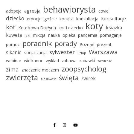
behawiorysta
agresja
adopcja
covid
dziecko
konsultacje
emocje
goście
kocięta
konsultacja
koty
kot
książka
Kotełkowa Drużyna
kot i dziecko
kuweta
mikcja
nauka
opieka
pandemia
pomaganie
leki
poradnik
porady
pomoc
Poznań
prezent
Warszawa
sylwester
sikanie
socjalizacja
urlop
webinar
wielkanoc
wykład
zabawa
zabawki
zazdrość
zoopsycholog
zima
znaczenie moczem
zwierzęta
święta
żwirek
złośliwość