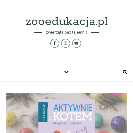
zooedukacja.pl
zwierzęta bez tajemnic