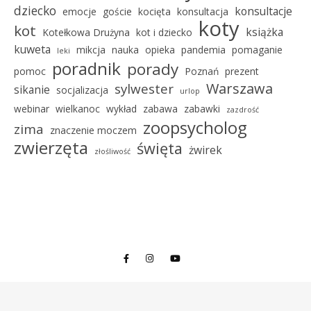
dziecko
konsultacje
emocje
goście
kocięta
konsultacja
koty
kot
książka
Kotełkowa Drużyna
kot i dziecko
kuweta
mikcja
nauka
opieka
pandemia
pomaganie
leki
poradnik
porady
pomoc
Poznań
prezent
Warszawa
sylwester
sikanie
socjalizacja
urlop
webinar
wielkanoc
wykład
zabawa
zabawki
zazdrość
zoopsycholog
zima
znaczenie moczem
zwierzęta
święta
żwirek
złośliwość