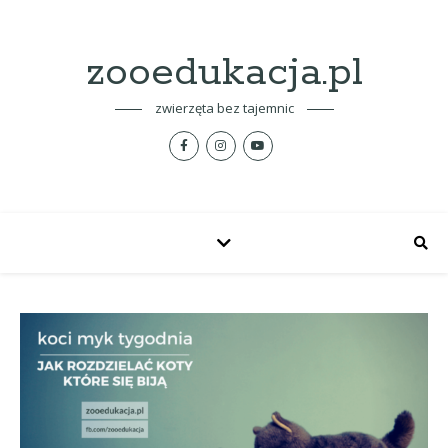
zooedukacja.pl
zwierzęta bez tajemnic