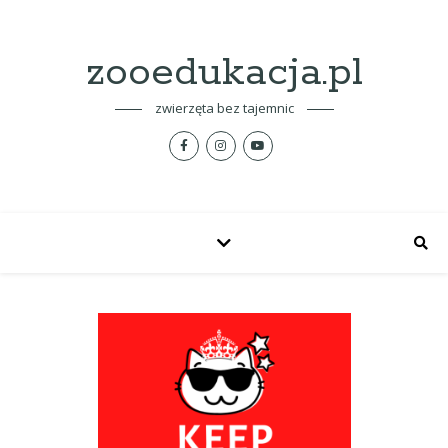
zooedukacja.pl
zwierzęta bez tajemnic