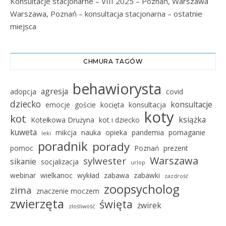
Konsultacje stacjonarne – VIII 2025 – Poznań, Warszawa
Warszawa, Poznań – konsultacja stacjonarna – ostatnie
miejsca
CHMURA TAGÓW
behawiorysta
agresja
adopcja
covid
dziecko
konsultacje
emocje
goście
kocięta
konsultacja
koty
kot
książka
Kotełkowa Drużyna
kot i dziecko
kuweta
mikcja
nauka
opieka
pandemia
pomaganie
leki
poradnik
porady
pomoc
Poznań
prezent
Warszawa
sylwester
sikanie
socjalizacja
urlop
webinar
wielkanoc
wykład
zabawa
zabawki
zazdrość
zoopsycholog
zima
znaczenie moczem
zwierzęta
święta
żwirek
złośliwość